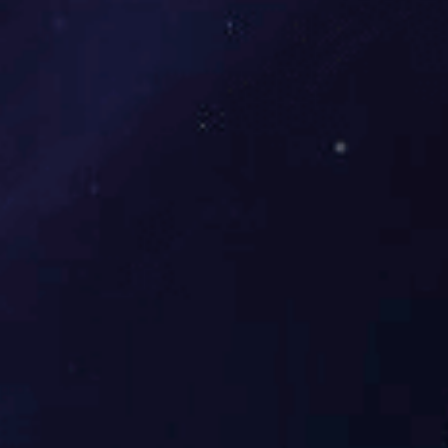
性别：
男
女
手机：
电话：
传真：
邮箱：
地址：
邮编：
*
验证码：
提交
米兰平台