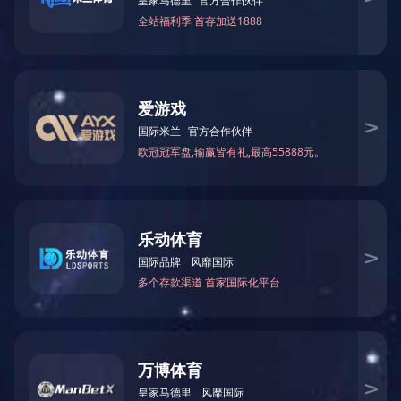
社会责任
营销网络
米兰平台-米兰(中国)
— 烷基酚生
产基地和香料中间体生产企业
米兰平台-米兰(中国) 于2010年9月成立，位于山东省东营
港经济开发区，占地面积200亩，拥有员工180人。
公司从事精细化工行业，主导产品属于烷基酚系列，主要
用作抗氧化剂的原料。经过增安提质和全面自动化两轮技术改
造，装置的本质安全水平和智能化程度得到了有效提升，成长