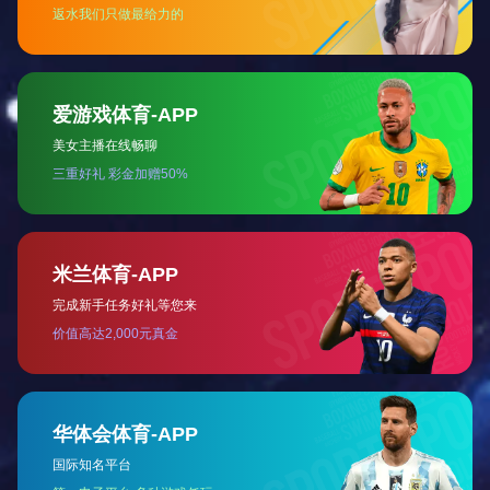


KEHONG CHIMICAL
精细化工产品
公司是国内较大的烷基酚生产基地和香料中间体生产企业，公
司将不断开发新产品并优化产品结构，以满足国内外客户的最
新要求。
View More

产品推荐
查看更多 →
邻叔戊基苯酚