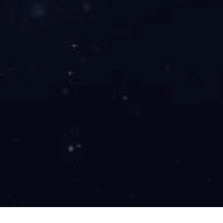
米兰平台-米兰(中国) 2024年度社会责任报告
23
2025
05
利益相关方承诺书
13
2025
03
米兰平台-米兰(中国) 年产13000吨烷基酚装置产业链条延伸改造项目 环境影
响报告书全文和公众参与说明
米兰平台