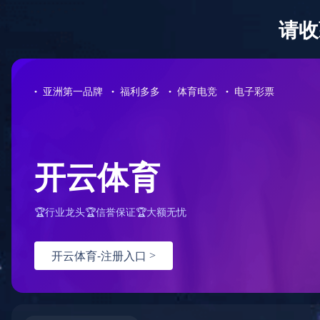
米兰平台
米兰平台
米兰平台-米兰(中国)
产品中心
新闻动态
环保专栏
服务支持
联系我们