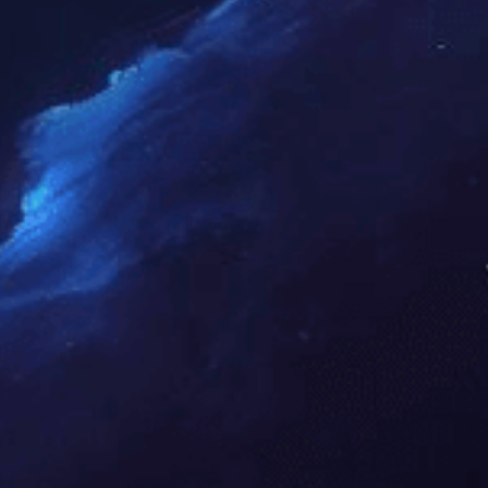
美侬项目咨询有限公司编制完成了《米兰平台-米兰(中国) 10000
0号对该报告表进行了批复，项目开工建设时间为2015年4月10
等，目前处于试生产调试期。 特此公告！
兰(中国) 3000吨/年2,4二叔戊基苯酚装置项目》，2015年4
018年4月4日，项目采取的环境保护措施设施包括活性炭吸附罐、