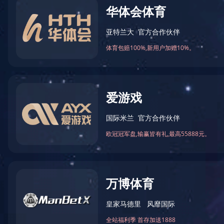
0546-8879126
新闻动态
Scroll loading
米兰平台
行业资讯
公司公告
环保专栏
您现在的位置：
米兰平台
/
米兰平台
2018年企业质量信用报告
23
2021/08