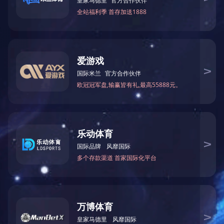
2023年4月份排污许可证
18
2023/05
危险废物环境防治信息
18
2023/05
2023年3月份排污许可证
11
2023/04
2023年第一季度排污许可证
04
2023/04