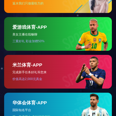
电话：0546-8879126
公司邮箱：kehongchem@126.com
微信公众号
欢迎关注我们的官方公众号
客户留言
留言应用名称：
客户留言
描述：
*
留言内容：
姓名：
性别：
男