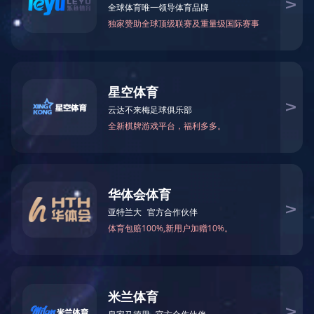
0546-8879126
联系我们
Scroll loading
全部分类


企业简介
荣誉资质
厂容厂貌
米兰平台
您现在的位置：
米兰平台
/
联系我们