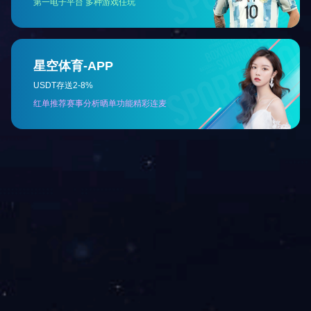
客户留言
留言应用名称：
客户留言
描述：
*
留言内容：
姓名：
性别：
男
女
手机：
电话：
传真：
邮箱：