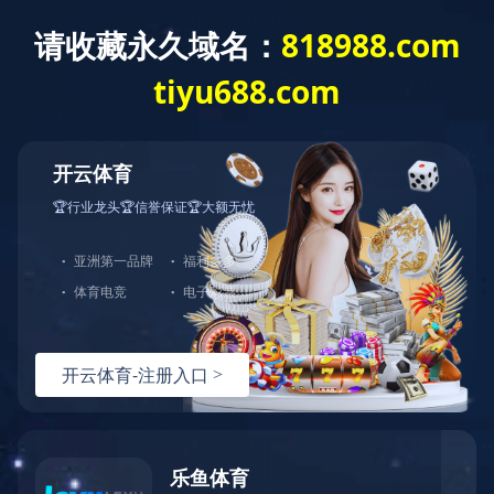
米兰平台
米兰平台
米兰平台-米兰(中国)
产品中心
新闻动态
环保专栏
服务支持
联系我们