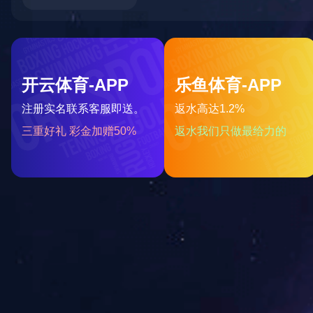
对叔戊基苯酚
CASNo.:80-46-6
零售价
0.0
元
市场价
0.0
元
浏览量:
1000
产品编号
数量
-
+
库存:
0
询价
所属分类
返回列表