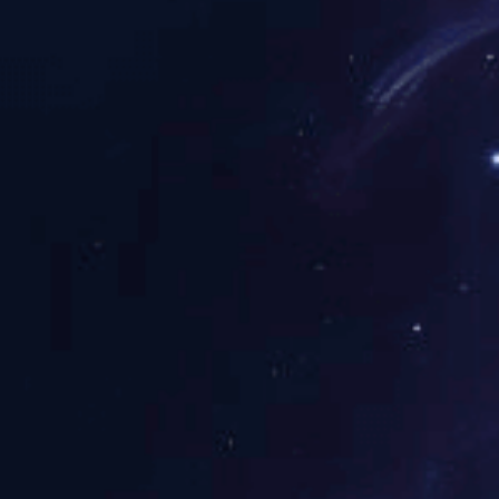

1
分享
产品描述
参数
CASNo.:80-46-6
指标
标准
外观
白色片状固体
纯度，%
≤99
凝固点，℃
≥97
水份，%
≤0.1
扫二维码用手机看
未找到相应参数组，请于后台属性模板中添加