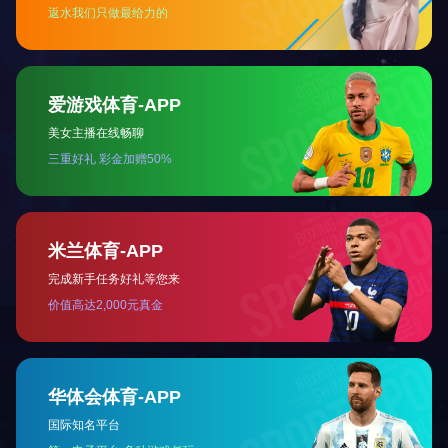
姓名：
性别：
男
女
手机：
电话：
传真：
邮箱：
地址：
邮编：
*
验证码：