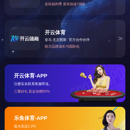
联系方式
地址：东营港经济开发区
电话：0546-8879126
公司邮箱：kehongchem@126.com
微信公众号
欢迎关注我们的官方公众号
客户留言
留言应用名称：
客户留言
描述：
*
留言内容：