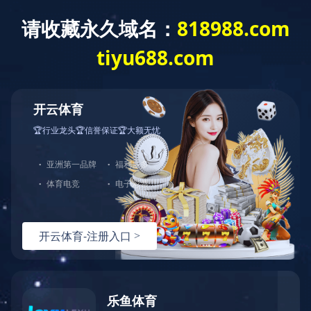
米兰平台
米兰平台
米兰平台-米兰(中国)
产品中心
新闻动态
环保专栏
服务支持
联系我们