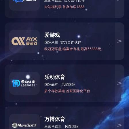
碳足迹评价报告
访问量：




上一个
:
无
下一个
:
碳核查报告
上一个
:
无
下一个
:
碳核查报告
米兰平台