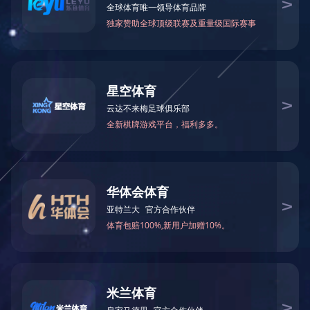
0546-8879126
Scroll loading
抗氧剂
香精香料
您现在的位置：
米兰平台
/
产品中心
/
抗氧剂
/
2-甲基-6-叔丁基苯酚
浏览量:
1000