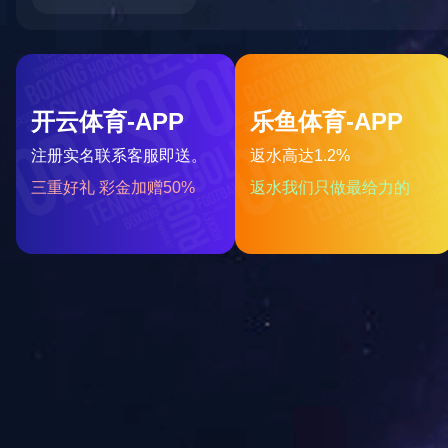
地址：
东营港经济开发区
电话：
0546-8879126
传真：0546-8879126 8879139
公司邮箱：kehongchem@126.com
留言应用名称：
客户留言
描述：
*
留言内容：