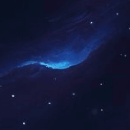
提交
米兰平台
联系方式
地址：东营港经济开发区