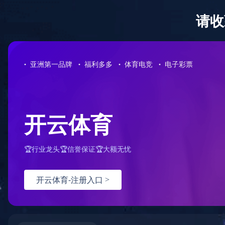
米兰平台
米兰平台
米兰平台-米兰(中国)
产品中心
新闻动态
环保专栏
服务支持
联系我们